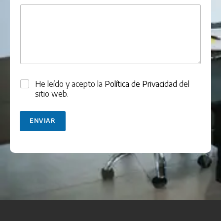
s
P
He leído y acepto la
Política de Privacidad
del
r
sitio web.
o
t
e
ENVIAR
c
c
i
ó
n
d
e
d
a
t