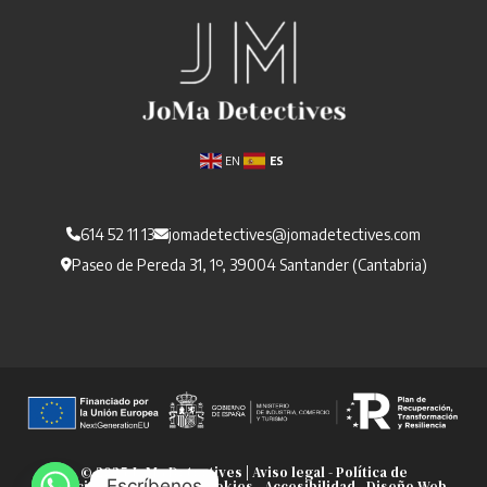
o
s
*
EN
ES
614 52 11 13
jomadetectives@jomadetectives.com
Paseo de Pereda 31, 1º, 39004 Santander (Cantabria)
© 2025 JoMa Detectives |
Aviso legal
-
Política de
Escríbenos
privacidad
-
Política de cookies
-
Accesibilidad
-
Diseño Web