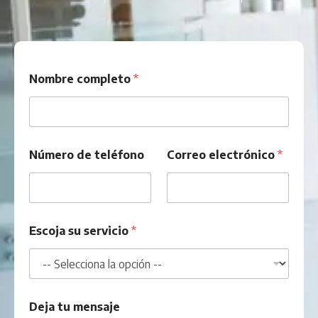
Nombre completo
*
t
Número de teléfono
Correo electrónico
*
e
l
é
f
o
n
Escoja su servicio
*
o
*
d
a
t
o
Deja tu mensaje